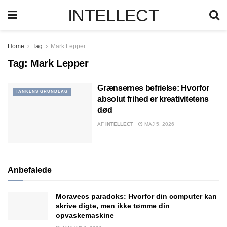
INTELLECT
Home
Tag
Mark Lepper
Tag:
Mark Lepper
Grænsernes befrielse: Hvorfor
TANKENS GRUNDLAG
absolut frihed er kreativitetens
død
AF
INTELLECT
MAJ 5, 2026
Anbefalede
Moravecs paradoks: Hvorfor din computer kan
skrive digte, men ikke tømme din
opvaskemaskine