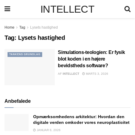
INTELLECT
Home
Tag
Lysets hastighed
Tag:
Lysets hastighed
Simulations-teologien: Er fysik
TANKENS GRUNDLAG
blot koden i en højere
bevidstheds software?
AF
INTELLECT
MARTS 3, 2026
Anbefalede
Opmærksomhedens arkitektur: Hvordan den
digitale verden omkoder vores neuroplasticitet
JANUAR 6, 2026