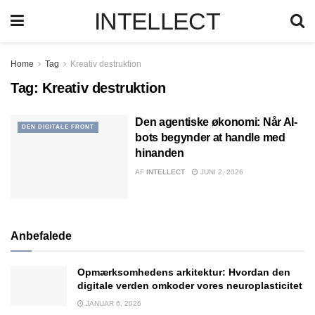
INTELLECT
Home
Tag
Kreativ destruktion
Tag:
Kreativ destruktion
Den agentiske økonomi: Når AI-
DEN DIGITALE FRONT
bots begynder at handle med
hinanden
AF
INTELLECT
JUNI 2, 2026
Anbefalede
Opmærksomhedens arkitektur: Hvordan den
digitale verden omkoder vores neuroplasticitet
JANUAR 6, 2026