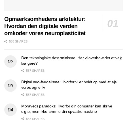
Opmærksomhedens arkitektur:
Hvordan den digitale verden
omkoder vores neuroplasticitet
588 SHARES
Den teknologiske determinisme: Har vi overhovedet et valg
længere?
587 SHARES
Digital neo-feudalisme: Hvorfor vi er holdt op med at eje
vores egne liv
587 SHARES
Moravecs paradoks: Hvorfor din computer kan skrive
digte, men ikke tømme din opvaskemaskine
587 SHARES