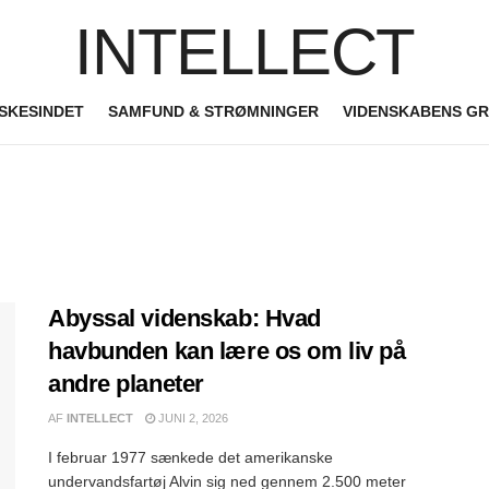
INTELLECT
SKESINDET
SAMFUND & STRØMNINGER
VIDENSKABENS G
Abyssal videnskab: Hvad
havbunden kan lære os om liv på
andre planeter
AF
INTELLECT
JUNI 2, 2026
I februar 1977 sænkede det amerikanske
undervandsfartøj Alvin sig ned gennem 2.500 meter