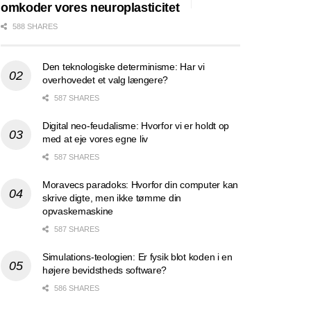
omkoder vores neuroplasticitet
588 SHARES
Den teknologiske determinisme: Har vi
overhovedet et valg længere?
587 SHARES
Digital neo-feudalisme: Hvorfor vi er holdt op
med at eje vores egne liv
587 SHARES
Moravecs paradoks: Hvorfor din computer kan
skrive digte, men ikke tømme din
opvaskemaskine
587 SHARES
Simulations-teologien: Er fysik blot koden i en
højere bevidstheds software?
586 SHARES