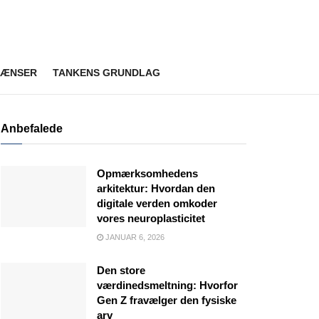
RÆNSER
TANKENS GRUNDLAG
Anbefalede
Opmærksomhedens
arkitektur: Hvordan den
digitale verden omkoder
vores neuroplasticitet
JANUAR 6, 2026
Den store
værdinedsmeltning: Hvorfor
Gen Z fravælger den fysiske
arv