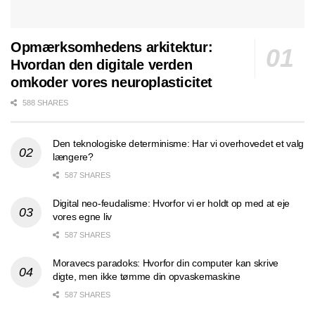
Opmærksomhedens arkitektur:
Hvordan den digitale verden
omkoder vores neuroplasticitet
588 SHARES
Den teknologiske determinisme: Har vi overhovedet et valg
længere?
587 SHARES
Digital neo-feudalisme: Hvorfor vi er holdt op med at eje
vores egne liv
587 SHARES
Moravecs paradoks: Hvorfor din computer kan skrive
digte, men ikke tømme din opvaskemaskine
587 SHARES