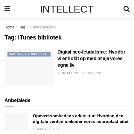
INTELLECT
Home
Tag
iTunes bibliotek
Tag:
iTunes bibliotek
Digital neo-feudalisme: Hvorfor
SAMFUND & STRØMNINGER
vi er holdt op med at eje vores
egne liv
AF
INTELLECT
JUNI 2, 2026
Anbefalede
Opmærksomhedens arkitektur: Hvordan den
digitale verden omkoder vores neuroplasticitet
JANUAR 6, 2026