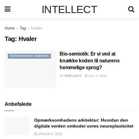
INTELLECT
Home
Tag
Hvaler
Tag:
Hvaler
Bio-semiotik: Er vi ved at
VIDENSKABENS GRÆNSER
knække koden til naturens
hemmelige sprog?
AF
INTELLECT
JULI 7, 2026
Anbefalede
Opmærksomhedens arkitektur: Hvordan den
digitale verden omkoder vores neuroplasticitet
JANUAR 6, 2026