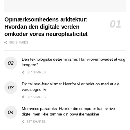
Opmærksomhedens arkitektur:
Hvordan den digitale verden
omkoder vores neuroplasticitet
588 SHARES
Den teknologiske determinisme: Har vi overhovedet et valg
længere?
587 SHARES
Digital neo-feudalisme: Hvorfor vi er holdt op med at eje
vores egne liv
587 SHARES
Moravecs paradoks: Hvorfor din computer kan skrive
digte, men ikke tømme din opvaskemaskine
587 SHARES