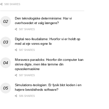
588 SHARES
Den teknologiske determinisme: Har vi
overhovedet et valg længere?
587 SHARES
Digital neo-feudalisme: Hvorfor vi er holdt op
med at eje vores egne liv
587 SHARES
Moravecs paradoks: Hvorfor din computer kan
skrive digte, men ikke tømme din
opvaskemaskine
587 SHARES
Simulations-teologien: Er fysik blot koden i en
højere bevidstheds software?
586 SHARES