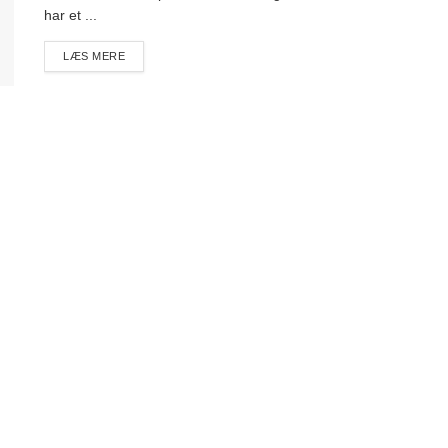
har et ...
DETAILS
LÆS MERE