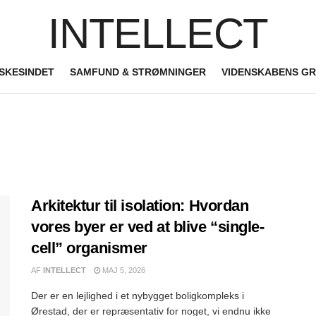
INTELLECT
SKESINDET
SAMFUND & STRØMNINGER
VIDENSKABENS G
Arkitektur til isolation: Hvordan
vores byer er ved at blive “single-
cell” organismer
AF
INTELLECT
MAJ 5, 2026
Der er en lejlighed i et nybygget boligkompleks i
Ørestad, der er repræsentativ for noget, vi endnu ikke