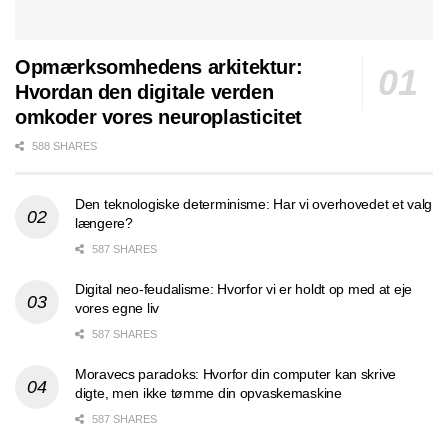
Opmærksomhedens arkitektur:
Hvordan den digitale verden
omkoder vores neuroplasticitet
588 SHARES
Den teknologiske determinisme: Har vi overhovedet et valg
længere?
587 SHARES
Digital neo-feudalisme: Hvorfor vi er holdt op med at eje
vores egne liv
587 SHARES
Moravecs paradoks: Hvorfor din computer kan skrive
digte, men ikke tømme din opvaskemaskine
587 SHARES