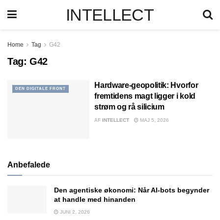
INTELLECT
Home
Tag
G42
Tag:
G42
Hardware-geopolitik: Hvorfor
DEN DIGITALE FRONT
fremtidens magt ligger i kold
strøm og rå silicium
AF
INTELLECT
MAJ 5, 2026
Anbefalede
Den agentiske økonomi: Når AI-bots begynder
at handle med hinanden
JUNI 2, 2026