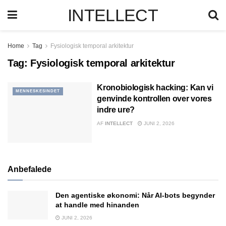
INTELLECT
Home
Tag
Fysiologisk temporal arkitektur
Tag:
Fysiologisk temporal arkitektur
Kronobiologisk hacking: Kan vi
MENNESKESINDET
genvinde kontrollen over vores
indre ure?
AF
INTELLECT
JUNI 2, 2026
Anbefalede
Den agentiske økonomi: Når AI-bots begynder
at handle med hinanden
JUNI 2, 2026