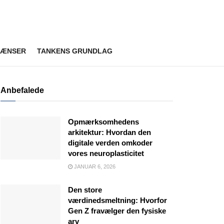
RÆNSER
TANKENS GRUNDLAG
Anbefalede
Opmærksomhedens
arkitektur: Hvordan den
digitale verden omkoder
vores neuroplasticitet
JANUAR 6, 2026
Den store
værdinedsmeltning: Hvorfor
Gen Z fravælger den fysiske
arv