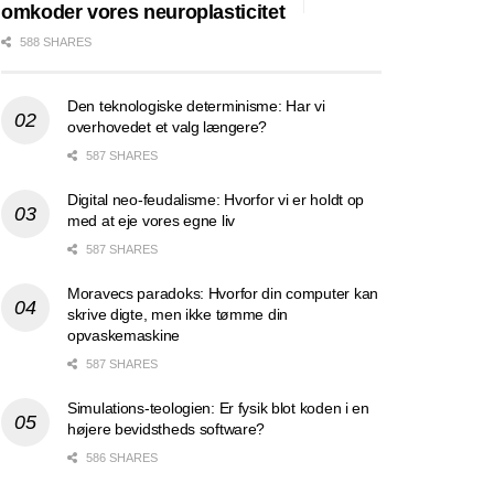
omkoder vores neuroplasticitet
588 SHARES
Den teknologiske determinisme: Har vi
overhovedet et valg længere?
587 SHARES
Digital neo-feudalisme: Hvorfor vi er holdt op
med at eje vores egne liv
587 SHARES
Moravecs paradoks: Hvorfor din computer kan
skrive digte, men ikke tømme din
opvaskemaskine
587 SHARES
Simulations-teologien: Er fysik blot koden i en
højere bevidstheds software?
586 SHARES