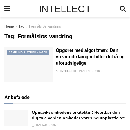
INTELLECT
Home
Tag
Formålsløs vandring
Tag:
Formålsløs vandring
Opgøret med algoritmen: Den
SAMFUND & STRØMNINGER
voksende længsel efter det rå og
uforudsigelige
AF
INTELLECT
APRIL 7, 2026
Anbefalede
Opmærksomhedens arkitektur: Hvordan den
digitale verden omkoder vores neuroplasticitet
JANUAR 6, 2026