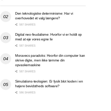
Den teknologiske determinisme: Har vi
overhovedet et valg længere?
587 SHARES
Digital neo-feudalisme: Hvorfor vi er holdt op
med at eje vores egne liv
587 SHARES
Moravecs paradoks: Hvorfor din computer kan
skrive digte, men ikke tømme din
opvaskemaskine
587 SHARES
Simulations-teologien: Er fysik blot koden i en
højere bevidstheds software?
586 SHARES