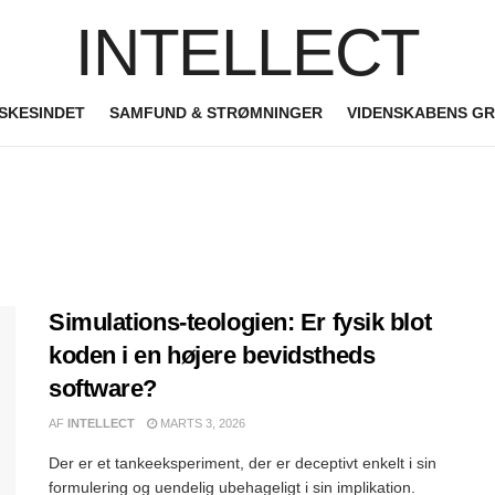
INTELLECT
SKESINDET
SAMFUND & STRØMNINGER
VIDENSKABENS G
Simulations-teologien: Er fysik blot
koden i en højere bevidstheds
software?
AF
INTELLECT
MARTS 3, 2026
Der er et tankeeksperiment, der er deceptivt enkelt i sin
formulering og uendelig ubehageligt i sin implikation.