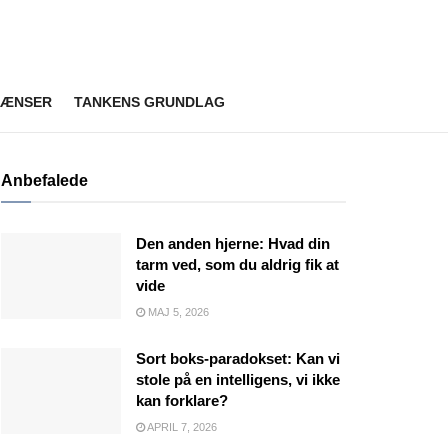
RÆNSER
TANKENS GRUNDLAG
Anbefalede
Den anden hjerne: Hvad din
tarm ved, som du aldrig fik at
vide
MAJ 5, 2026
Sort boks-paradokset: Kan vi
stole på en intelligens, vi ikke
kan forklare?
APRIL 7, 2026