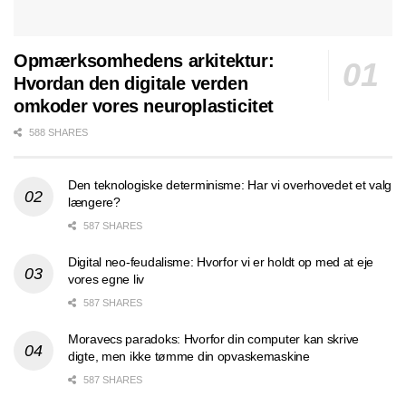
Opmærksomhedens arkitektur:
Hvordan den digitale verden
omkoder vores neuroplasticitet
588 SHARES
Den teknologiske determinisme: Har vi overhovedet et valg
længere?
587 SHARES
Digital neo-feudalisme: Hvorfor vi er holdt op med at eje
vores egne liv
587 SHARES
Moravecs paradoks: Hvorfor din computer kan skrive
digte, men ikke tømme din opvaskemaskine
587 SHARES