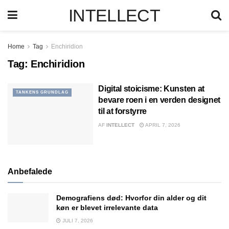
INTELLECT
Home
Tag
Enchiridion
Tag:
Enchiridion
Digital stoicisme: Kunsten at
TANKENS GRUNDLAG
bevare roen i en verden designet
til at forstyrre
AF
INTELLECT
APRIL 7, 2026
Anbefalede
Demografiens død: Hvorfor din alder og dit
køn er blevet irrelevante data
JULI 7, 2026