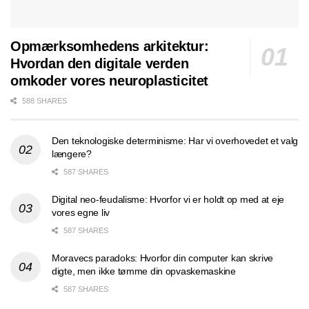
Opmærksomhedens arkitektur:
Hvordan den digitale verden
omkoder vores neuroplasticitet
588 SHARES
Den teknologiske determinisme: Har vi overhovedet et valg
længere?
587 SHARES
Digital neo-feudalisme: Hvorfor vi er holdt op med at eje
vores egne liv
587 SHARES
Moravecs paradoks: Hvorfor din computer kan skrive
digte, men ikke tømme din opvaskemaskine
587 SHARES