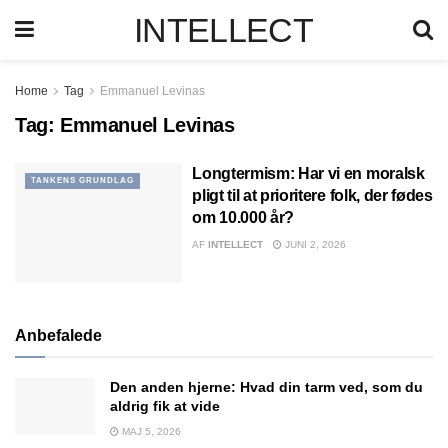
INTELLECT
Home
Tag
Emmanuel Levinas
Tag:
Emmanuel Levinas
Longtermism: Har vi en moralsk
TANKENS GRUNDLAG
pligt til at prioritere folk, der fødes
om 10.000 år?
AF
INTELLECT
JUNI 2, 2026
Anbefalede
Den anden hjerne: Hvad din tarm ved, som du
aldrig fik at vide
MAJ 5, 2026