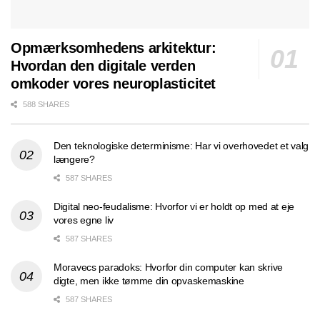
Opmærksomhedens arkitektur:
Hvordan den digitale verden
omkoder vores neuroplasticitet
588 SHARES
Den teknologiske determinisme: Har vi overhovedet et valg
længere?
587 SHARES
Digital neo-feudalisme: Hvorfor vi er holdt op med at eje
vores egne liv
587 SHARES
Moravecs paradoks: Hvorfor din computer kan skrive
digte, men ikke tømme din opvaskemaskine
587 SHARES