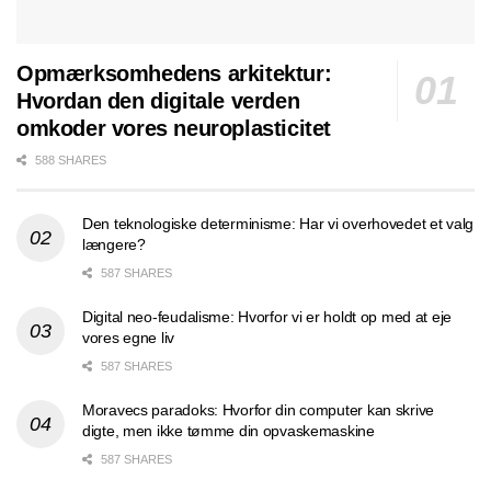
Opmærksomhedens arkitektur:
Hvordan den digitale verden
omkoder vores neuroplasticitet
588 SHARES
Den teknologiske determinisme: Har vi overhovedet et valg
længere?
587 SHARES
Digital neo-feudalisme: Hvorfor vi er holdt op med at eje
vores egne liv
587 SHARES
Moravecs paradoks: Hvorfor din computer kan skrive
digte, men ikke tømme din opvaskemaskine
587 SHARES