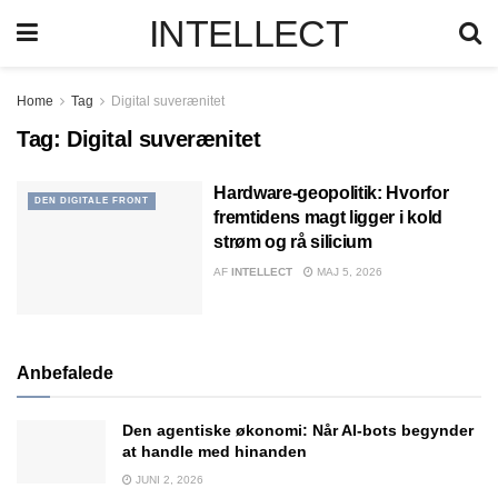
INTELLECT
Home
Tag
Digital suverænitet
Tag:
Digital suverænitet
Hardware-geopolitik: Hvorfor
DEN DIGITALE FRONT
fremtidens magt ligger i kold
strøm og rå silicium
AF
INTELLECT
MAJ 5, 2026
Anbefalede
Den agentiske økonomi: Når AI-bots begynder
at handle med hinanden
JUNI 2, 2026