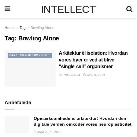
INTELLECT
Home
Tag
Bowling Alone
Tag:
Bowling Alone
Arkitektur til isolation: Hvordan
SAMFUND & STRØMNINGER
vores byer er ved at blive
“single-cell” organismer
AF
INTELLECT
MAJ 5, 2026
Anbefalede
Opmærksomhedens arkitektur: Hvordan den
digitale verden omkoder vores neuroplasticitet
JANUAR 6, 2026