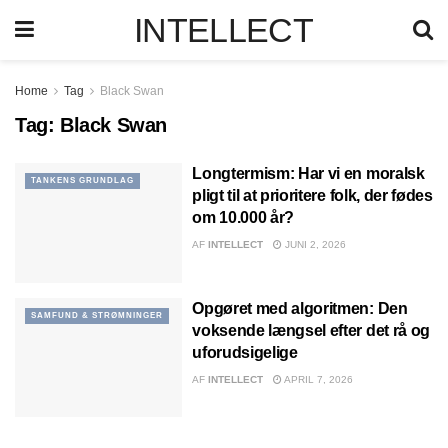
INTELLECT
Home
Tag
Black Swan
Tag:
Black Swan
Longtermism: Har vi en moralsk
TANKENS GRUNDLAG
pligt til at prioritere folk, der fødes
om 10.000 år?
AF
INTELLECT
JUNI 2, 2026
Opgøret med algoritmen: Den
SAMFUND & STRØMNINGER
voksende længsel efter det rå og
uforudsigelige
AF
INTELLECT
APRIL 7, 2026