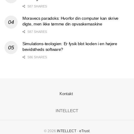
587 SHARES
Moravecs paradoks: Hvorfor din computer kan skrive
digte, men ikke tømme din opvaskemaskine
587 SHARES
Simulations-teologien: Er fysik blot koden i en højere
bevidstheds software?
586 SHARES
Kontakt
INTELLECT
© 2026
INTELLECT
-
eTrust
.