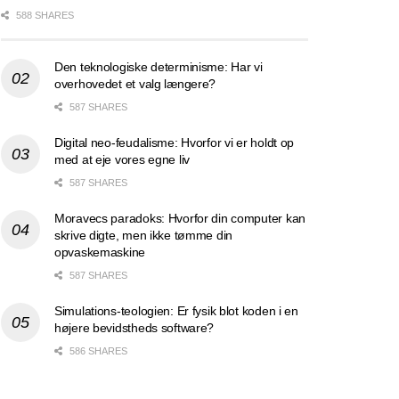
588 SHARES
Den teknologiske determinisme: Har vi
overhovedet et valg længere?
587 SHARES
Digital neo-feudalisme: Hvorfor vi er holdt op
med at eje vores egne liv
587 SHARES
Moravecs paradoks: Hvorfor din computer kan
skrive digte, men ikke tømme din
opvaskemaskine
587 SHARES
Simulations-teologien: Er fysik blot koden i en
højere bevidstheds software?
586 SHARES