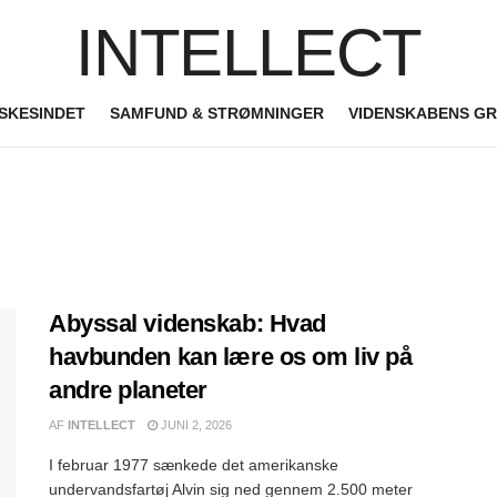
INTELLECT
SKESINDET
SAMFUND & STRØMNINGER
VIDENSKABENS G
Abyssal videnskab: Hvad
havbunden kan lære os om liv på
andre planeter
AF
INTELLECT
JUNI 2, 2026
I februar 1977 sænkede det amerikanske
undervandsfartøj Alvin sig ned gennem 2.500 meter