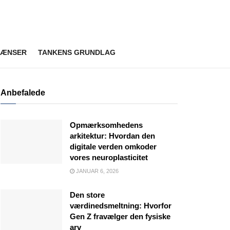
RÆNSER
TANKENS GRUNDLAG
Anbefalede
Opmærksomhedens
arkitektur: Hvordan den
digitale verden omkoder
vores neuroplasticitet
JANUAR 6, 2026
Den store
værdinedsmeltning: Hvorfor
Gen Z fravælger den fysiske
arv