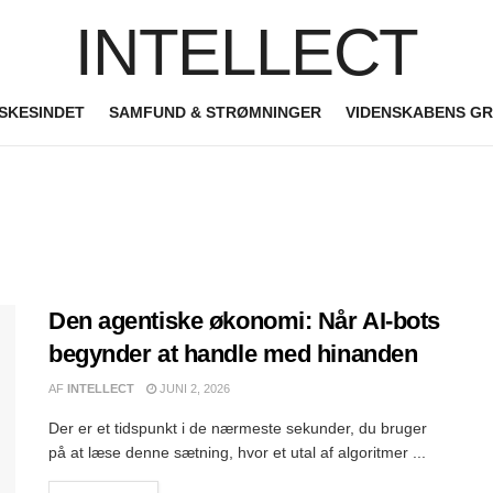
INTELLECT
SKESINDET
SAMFUND & STRØMNINGER
VIDENSKABENS G
Den agentiske økonomi: Når AI-bots
begynder at handle med hinanden
AF
INTELLECT
JUNI 2, 2026
Der er et tidspunkt i de nærmeste sekunder, du bruger
på at læse denne sætning, hvor et utal af algoritmer ...