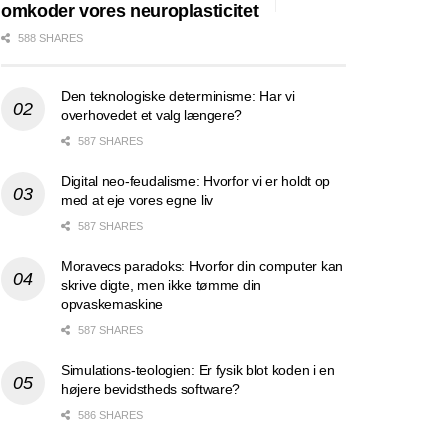
omkoder vores neuroplasticitet
588 SHARES
Den teknologiske determinisme: Har vi
overhovedet et valg længere?
587 SHARES
Digital neo-feudalisme: Hvorfor vi er holdt op
med at eje vores egne liv
587 SHARES
Moravecs paradoks: Hvorfor din computer kan
skrive digte, men ikke tømme din
opvaskemaskine
587 SHARES
Simulations-teologien: Er fysik blot koden i en
højere bevidstheds software?
586 SHARES