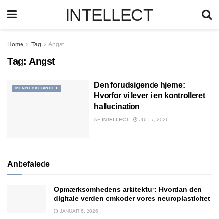
INTELLECT
Home
Tag
Angst
Tag:
Angst
Den forudsigende hjerne:
MENNESKESINDET
Hvorfor vi lever i en kontrolleret
hallucination
AF
INTELLECT
JULI 7, 2026
Anbefalede
Opmærksomhedens arkitektur: Hvordan den
digitale verden omkoder vores neuroplasticitet
JANUAR 6, 2026