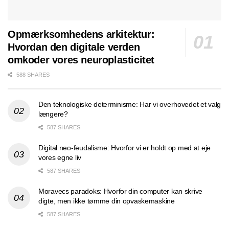
Opmærksomhedens arkitektur:
Hvordan den digitale verden
omkoder vores neuroplasticitet
588 SHARES
Den teknologiske determinisme: Har vi overhovedet et valg
længere?
587 SHARES
Digital neo-feudalisme: Hvorfor vi er holdt op med at eje
vores egne liv
587 SHARES
Moravecs paradoks: Hvorfor din computer kan skrive
digte, men ikke tømme din opvaskemaskine
587 SHARES