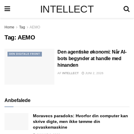
INTELLECT
Home
Tag
AEMO
Tag:
AEMO
Den agentiske økonomi: Når AI-
DEN DIGITALE FRONT
bots begynder at handle med
hinanden
AF
INTELLECT
JUNI 2, 2026
Anbefalede
Moravecs paradoks: Hvorfor din computer kan
skrive digte, men ikke tømme din
opvaskemaskine