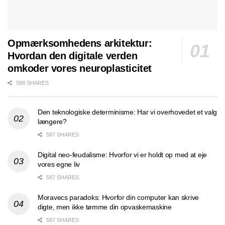
Opmærksomhedens arkitektur:
Hvordan den digitale verden
omkoder vores neuroplasticitet
588 SHARES
Den teknologiske determinisme: Har vi overhovedet et valg
længere?
587 SHARES
Digital neo-feudalisme: Hvorfor vi er holdt op med at eje
vores egne liv
587 SHARES
Moravecs paradoks: Hvorfor din computer kan skrive
digte, men ikke tømme din opvaskemaskine
587 SHARES