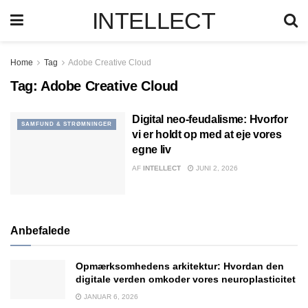
INTELLECT
Home
Tag
Adobe Creative Cloud
Tag:
Adobe Creative Cloud
Digital neo-feudalisme: Hvorfor
SAMFUND & STRØMNINGER
vi er holdt op med at eje vores
egne liv
AF
INTELLECT
JUNI 2, 2026
Anbefalede
Opmærksomhedens arkitektur: Hvordan den
digitale verden omkoder vores neuroplasticitet
JANUAR 6, 2026