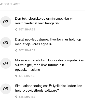
588 SHARES
Den teknologiske determinisme: Har vi
overhovedet et valg længere?
587 SHARES
Digital neo-feudalisme: Hvorfor vi er holdt op
med at eje vores egne liv
587 SHARES
Moravecs paradoks: Hvorfor din computer kan
skrive digte, men ikke tømme din
opvaskemaskine
587 SHARES
Simulations-teologien: Er fysik blot koden i en
højere bevidstheds software?
586 SHARES