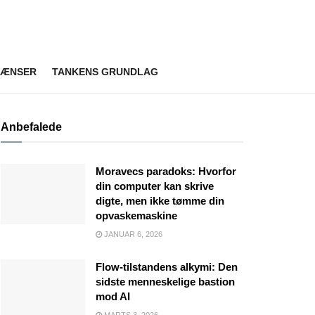
RÆNSER
TANKENS GRUNDLAG
Anbefalede
Moravecs paradoks: Hvorfor
din computer kan skrive
digte, men ikke tømme din
opvaskemaskine
JANUAR 6, 2026
Flow-tilstandens alkymi: Den
sidste menneskelige bastion
mod AI