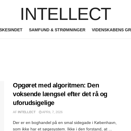
INTELLECT
SKESINDET
SAMFUND & STRØMNINGER
VIDENSKABENS G
Opgøret med algoritmen: Den
voksende længsel efter det rå og
uforudsigelige
AF
INTELLECT
APRIL 7, 2026
Der er en boghandel på en smal sidegade i København,
som ikke har et søgesystem. Ikke i den forstand, at ...