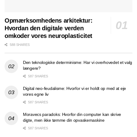
Opmærksomhedens arkitektur:
Hvordan den digitale verden
omkoder vores neuroplasticitet
588 SHARES
Den teknologiske determinisme: Har vi overhovedet et valg
længere?
587 SHARES
Digital neo-feudalisme: Hvorfor vi er holdt op med at eje
vores egne liv
587 SHARES
Moravecs paradoks: Hvorfor din computer kan skrive
digte, men ikke tømme din opvaskemaskine
587 SHARES