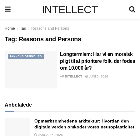
INTELLECT
Home
Tag
Reasons and Persons
Tag:
Reasons and Persons
Longtermism: Har vi en moralsk
TANKENS GRUNDLAG
pligt til at prioritere folk, der fødes
om 10.000 år?
AF
INTELLECT
JUNI 2, 2026
Anbefalede
Opmærksomhedens arkitektur: Hvordan den
digitale verden omkoder vores neuroplasticitet
JANUAR 6, 2026