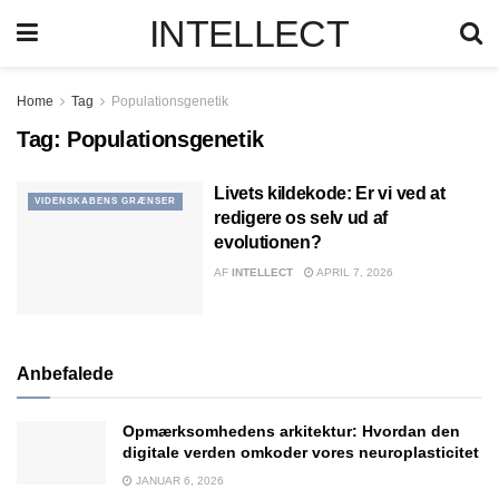
INTELLECT
Home
Tag
Populationsgenetik
Tag:
Populationsgenetik
Livets kildekode: Er vi ved at
VIDENSKABENS GRÆNSER
redigere os selv ud af
evolutionen?
AF
INTELLECT
APRIL 7, 2026
Anbefalede
Opmærksomhedens arkitektur: Hvordan den
digitale verden omkoder vores neuroplasticitet
JANUAR 6, 2026