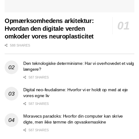
Opmærksomhedens arkitektur:
Hvordan den digitale verden
omkoder vores neuroplasticitet
588 SHARES
Den teknologiske determinisme: Har vi overhovedet et valg
længere?
587 SHARES
Digital neo-feudalisme: Hvorfor vi er holdt op med at eje
vores egne liv
587 SHARES
Moravecs paradoks: Hvorfor din computer kan skrive
digte, men ikke tømme din opvaskemaskine
587 SHARES