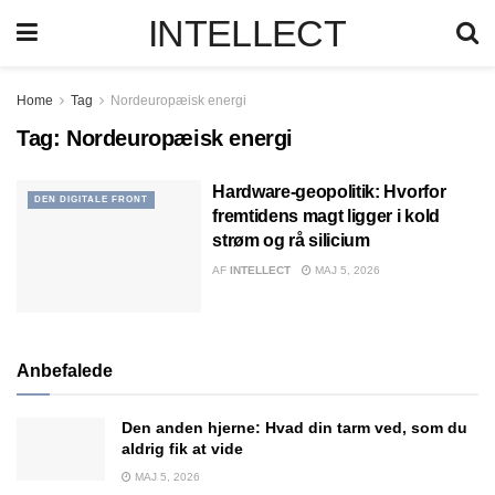
INTELLECT
Home
Tag
Nordeuropæisk energi
Tag:
Nordeuropæisk energi
Hardware-geopolitik: Hvorfor
DEN DIGITALE FRONT
fremtidens magt ligger i kold
strøm og rå silicium
AF
INTELLECT
MAJ 5, 2026
Anbefalede
Den anden hjerne: Hvad din tarm ved, som du
aldrig fik at vide
MAJ 5, 2026