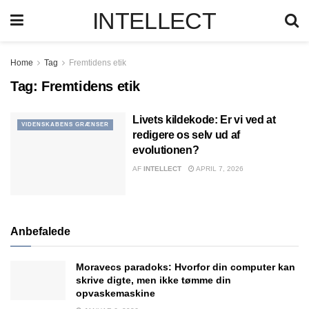
INTELLECT
Home
Tag
Fremtidens etik
Tag:
Fremtidens etik
Livets kildekode: Er vi ved at
VIDENSKABENS GRÆNSER
redigere os selv ud af
evolutionen?
AF
INTELLECT
APRIL 7, 2026
Anbefalede
Moravecs paradoks: Hvorfor din computer kan
skrive digte, men ikke tømme din
opvaskemaskine