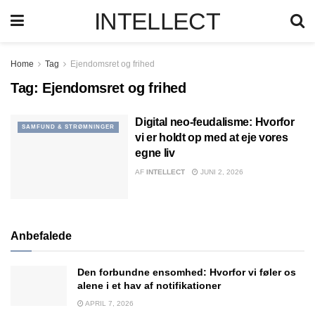
INTELLECT
Home
Tag
Ejendomsret og frihed
Tag:
Ejendomsret og frihed
Digital neo-feudalisme: Hvorfor
SAMFUND & STRØMNINGER
vi er holdt op med at eje vores
egne liv
AF
INTELLECT
JUNI 2, 2026
Anbefalede
Den forbundne ensomhed: Hvorfor vi føler os
alene i et hav af notifikationer
APRIL 7, 2026