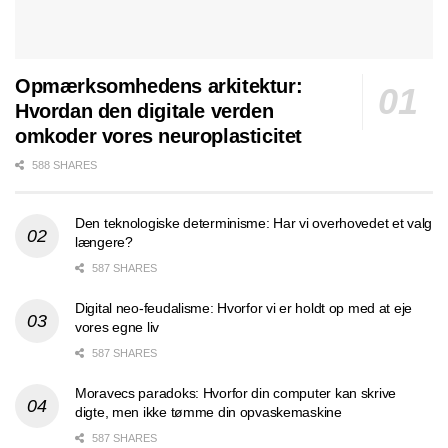
Opmærksomhedens arkitektur:
Hvordan den digitale verden
omkoder vores neuroplasticitet
588 SHARES
Den teknologiske determinisme: Har vi overhovedet et valg
længere?
587 SHARES
Digital neo-feudalisme: Hvorfor vi er holdt op med at eje
vores egne liv
587 SHARES
Moravecs paradoks: Hvorfor din computer kan skrive
digte, men ikke tømme din opvaskemaskine
587 SHARES