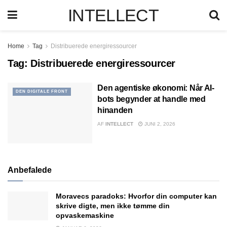
INTELLECT
Home
Tag
Distribuerede energiressourcer
Tag:
Distribuerede energiressourcer
Den agentiske økonomi: Når AI-
DEN DIGITALE FRONT
bots begynder at handle med
hinanden
AF
INTELLECT
JUNI 2, 2026
Anbefalede
Moravecs paradoks: Hvorfor din computer kan
skrive digte, men ikke tømme din
opvaskemaskine