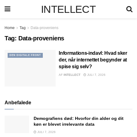
INTELLECT
Home
Tag
Data-proveniens
Tag:
Data-proveniens
Informations-indavl: Hvad sker
DEN DIGITALE FRONT
der, når internettet begynder at
spise sig selv?
AF
INTELLECT
JULI 7, 2026
Anbefalede
Demografiens død: Hvorfor din alder og dit
køn er blevet irrelevante data
JULI 7, 2026