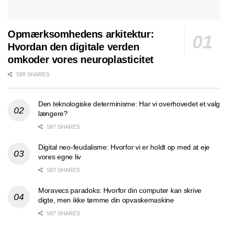
Opmærksomhedens arkitektur:
Hvordan den digitale verden
omkoder vores neuroplasticitet
588 SHARES
Den teknologiske determinisme: Har vi overhovedet et valg
længere?
587 SHARES
Digital neo-feudalisme: Hvorfor vi er holdt op med at eje
vores egne liv
587 SHARES
Moravecs paradoks: Hvorfor din computer kan skrive
digte, men ikke tømme din opvaskemaskine
587 SHARES