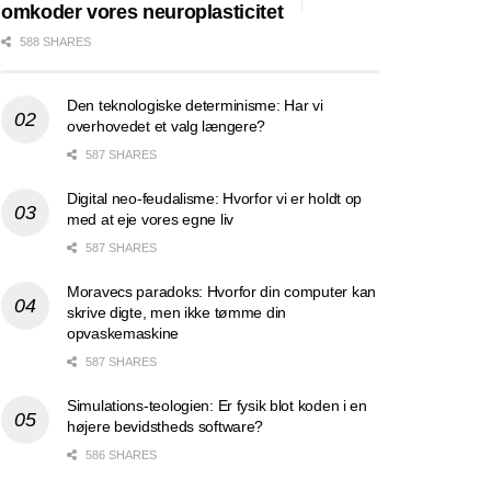
omkoder vores neuroplasticitet
588 SHARES
Den teknologiske determinisme: Har vi
overhovedet et valg længere?
587 SHARES
Digital neo-feudalisme: Hvorfor vi er holdt op
med at eje vores egne liv
587 SHARES
Moravecs paradoks: Hvorfor din computer kan
skrive digte, men ikke tømme din
opvaskemaskine
587 SHARES
Simulations-teologien: Er fysik blot koden i en
højere bevidstheds software?
586 SHARES