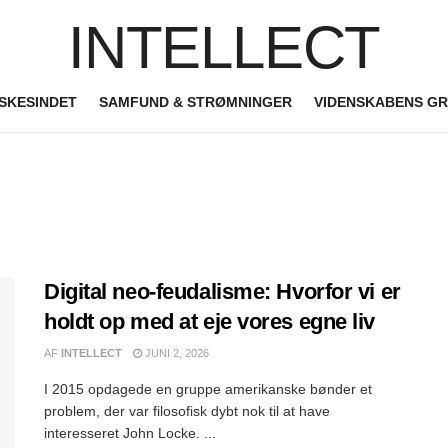
INTELLECT
SKESINDET
SAMFUND & STRØMNINGER
VIDENSKABENS G
Digital neo-feudalisme: Hvorfor vi er
holdt op med at eje vores egne liv
AF
INTELLECT
JUNI 2, 2026
I 2015 opdagede en gruppe amerikanske bønder et
problem, der var filosofisk dybt nok til at have
interesseret John Locke. ...