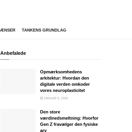
RÆNSER
TANKENS GRUNDLAG
Anbefalede
Opmærksomhedens
arkitektur: Hvordan den
digitale verden omkoder
vores neuroplasticitet
JANUAR 6, 2026
Den store
værdinedsmeltning: Hvorfor
Gen Z fravælger den fysiske
arv