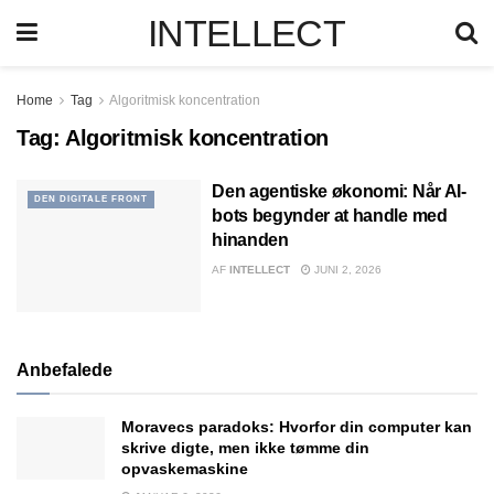
INTELLECT
Home
Tag
Algoritmisk koncentration
Tag:
Algoritmisk koncentration
Den agentiske økonomi: Når AI-
DEN DIGITALE FRONT
bots begynder at handle med
hinanden
AF
INTELLECT
JUNI 2, 2026
Anbefalede
Moravecs paradoks: Hvorfor din computer kan
skrive digte, men ikke tømme din
opvaskemaskine