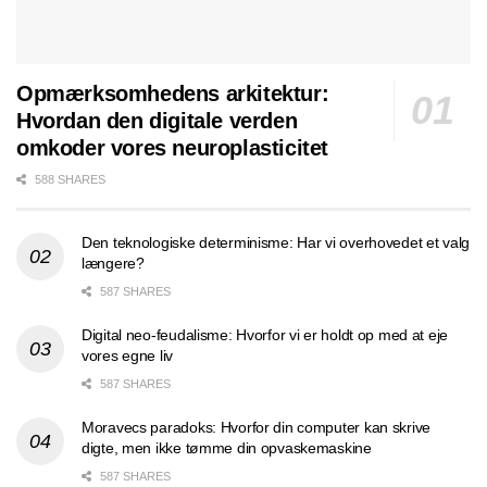
Opmærksomhedens arkitektur:
Hvordan den digitale verden
omkoder vores neuroplasticitet
588 SHARES
Den teknologiske determinisme: Har vi overhovedet et valg
længere?
587 SHARES
Digital neo-feudalisme: Hvorfor vi er holdt op med at eje
vores egne liv
587 SHARES
Moravecs paradoks: Hvorfor din computer kan skrive
digte, men ikke tømme din opvaskemaskine
587 SHARES