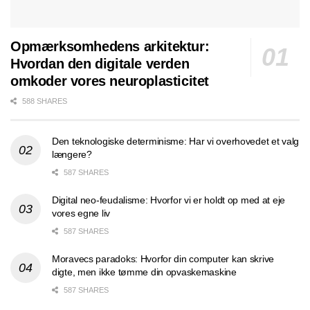
Opmærksomhedens arkitektur:
Hvordan den digitale verden
omkoder vores neuroplasticitet
588 SHARES
Den teknologiske determinisme: Har vi overhovedet et valg
længere?
587 SHARES
Digital neo-feudalisme: Hvorfor vi er holdt op med at eje
vores egne liv
587 SHARES
Moravecs paradoks: Hvorfor din computer kan skrive
digte, men ikke tømme din opvaskemaskine
587 SHARES